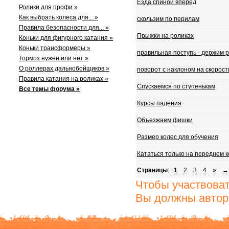
Езда спиной вперед
Ролики для профи »
Как выбрать колеса для... »
скользим по перилам
Правила безопасности для... »
Прыжки на роликах
Коньки для фигурного катания »
Коньки трансформеры »
правильная поступь - держим 
Тормоз нужен или нет »
О роллерах дальнобойщиков »
поворот с наклоном на скорост
Правила катания на роликах »
Спускаемся по ступенькам
Все темы форума »
Курсы падения
Объезжаем фишки
Размер колес для обучения
Кататься только на переднем 
Страницы
:
1
2
3
4
»
→
Чтобы участвова
Вы должны автор