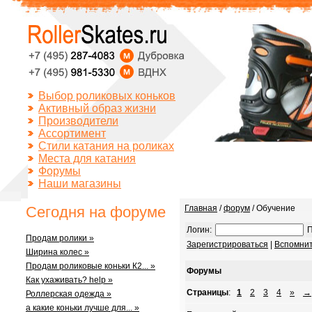
Выбор роликовых коньков
Активный образ жизни
Производители
Ассортимент
Стили катания на роликах
Места для катания
Форумы
Наши магазины
Сегодня на форуме
Главная
/
форум
/ Обучение
Логин:
П
Продам ролики »
Зарегистрироваться
|
Вспомнит
Ширина колес »
Продам роликовые коньки К2... »
Форумы
Как ухаживать? help »
Страницы
:
1
2
3
4
»
→
Роллерская одежда »
а какие коньки лучше для... »