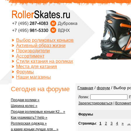
Выбор роликовых коньков
Активный образ жизни
Производители
Ассортимент
Стили катания на роликах
Места для катания
Форумы
Наши магазины
Сегодня на форуме
Главная
/
форум
/ Выбор ро
Логин:
П
Продам ролики »
Зарегистрироваться
|
Вспомнит
Ширина колес »
Продам роликовые коньки К2... »
Форумы
Как ухаживать? help »
Роллерская одежда »
Страницы
:
1
2
3
4
»
→
а какие коньки лучше для... »