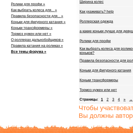
Ширина колес
Ролики для профи »
Как выбрать колеса для... »
Как ухаживать? help
Правила безопасности для... »
Роллерская одежда
Коньки для фигурного катания »
Коньки трансформеры »
а какие коньки лучше для деву
Тормоз нужен или нет »
О роллерах дальнобойщиков »
Ролики для профи
Правила катания на роликах »
Как выбрать колеса для ролик
Все темы форума »
коньков?
Правила безопасности для ро
Коньки для фигурного катания
Коньки трансформеры
Тормоз нужен или нет
Страницы
:
1
2
3
4
»
→
Чтобы участвова
Вы должны автор